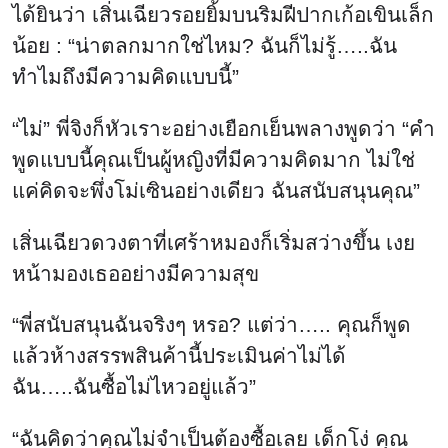
ได้ยินว่า เสิ่นเฉียวรอยยิ้มบนริมฝีปากเก้อเขินเล็ก
น้อย : “น่าตลกมากใช่ไหม? ฉันก็ไม่รู้…..ฉัน
ทำไมถึงมีความคิดแบบนี้”
“ไม่” พี่จิงก็หัวเราะอย่างเยือกเย็นพลางพูดว่า “คำ
พูดแบบนี้คุณเป็นผู้หญิงที่มีความคิดมาก ไม่ใช่
แค่คิดจะพึ่งโม่เซินอย่างเดียว ฉันสนับสนุนคุณ”
เสิ่นเฉียวดวงตาที่เศร้าหมองก็เริ่มสว่างขึ้น เงย
หน้ามองเธออย่างมีความสุข
“พี่สนับสนุนฉันจริงๆ หรอ? แต่ว่า….. คุณก็พูด
แล้วห้างสรรพสินค้านี้ประเมินค่าไม่ได้
ฉัน…..ฉันซื้อไม่ไหวอยู่แล้ว”
“ฉันคิดว่าคุณไม่จำเป็นต้องซื้อเลย เด็กโง่ คุณ