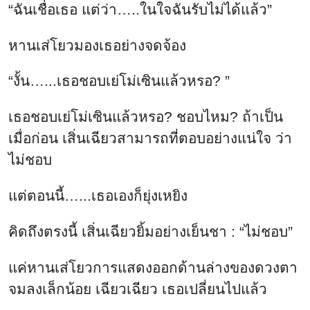
แต่ตอนนี้…...เธอเองก็ยุ่งเหยิง
คิดถึงตรงนี้ เสิ่นเฉียวยิ้มอย่างเย็นชา : “ไม่ชอบ”
แค่หานเส่โยวการแสดงออกด้านล่างของดวงตา
จมลงเล็กน้อย เฉียวเฉียว เธอเปลี่ยนไปแล้ว