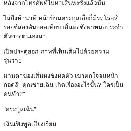
หลังจากโทรศัพท์ไปหาเสิ่นหงชังแล้วนั้น
ไม่ถึงห้านาที หน้าบ้านตระกูลเสี้ยก็มีรถโรลส์
รอยซ์สองคันจอดเทียบ เสิ่นหงชังพาหมอประจำ
ตัวของตนเองมา
เปิดประตูออก ภาพที่เห็นเต็มไปด้วยความ
วุ่นวาย
ม่านตาของเสิ่นหงชังหดตัว เขาตกใจจนหน้า
ถอดสี "คุณชายเฉิน เกิดเรื่องอะไรขึ้น? ใครเป็น
คนทำ?"
"ตระกูลเฉิน"
เฉินเฟิงพูดเสียงเรียบ