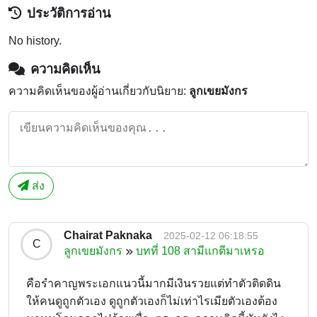
ประวัติการอ่าน
No history.
ความคิดเห็น
ความคิดเห็นของผู้อ่านเกี่ยวกับนิยาย:
ลูกเขยมังกร
ส่ง
Chairat Paknaka
2025-02-12 06:18:55
C
ลูกเขยมังกร
บทที่ 108 สามีแกตีมาเหรอ
คือรำคาญพระเอกแนวนี้มากมีเงินรวยแต่ทำตัวติดดิน
ให้คนดูถูกตัวเอง ดูถูกตัวเองก็ไม่เท่าไรเมียตัวเองต้อง