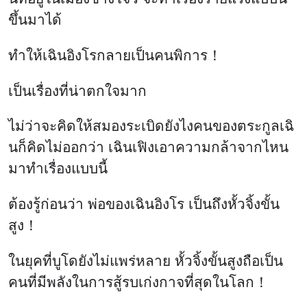
ขึ้นมาได้
ทำให้เฉินอิงโรกลายเป็นคนพิการ！
เป็นเรื่องที่น่าตกใจมาก
ไม่ว่าจะคิดให้สมองระเบิดยังไงคนของตระกูลเฉิ
นก็คิดไม่ออกว่า เฉินเฟิงเอาความกล้าจากไหน
มาทำเรื่องแบบนี้
ต้องรู้ก่อนว่า พ่อของเฉินอิงโร เป็นถึงหั้วจิ้งขั้น
สูง！
ในยุคที่บูโดยังไม่แพร่หลาย หั้วจิ้งขั้นสูงถือเป็น
คนที่มีพลังในการสู้รบเก่งกาจที่สุดในโลก！