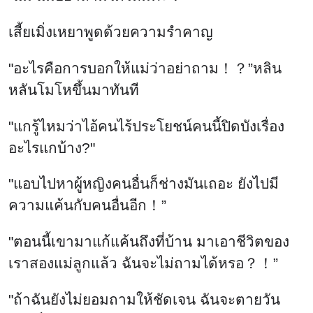
เสี้ยเมิ่งเหยาพูดด้วยความรำคาญ
"อะไรคือการบอกให้แม่ว่าอย่าถาม！？”หลิน
หลันโมโหขึ้นมาทันที
"แกรู้ไหมว่าไอ้คนไร้ประโยชน์คนนี้ปิดบังเรื่อง
อะไรแกบ้าง?"
"แอบไปหาผู้หญิงคนอื่นก็ช่างมันเถอะ ยังไปมี
ความแค้นกับคนอื่นอีก！”
"ตอนนี้เขามาแก้แค้นถึงที่บ้าน มาเอาชีวิตของ
เราสองแม่ลูกแล้ว ฉันจะไม่ถามได้หรอ？！”
"ถ้าฉันยังไม่ยอมถามให้ชัดเจน ฉันจะตายวัน