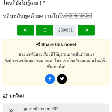
ไหนก็ยังไม่รู้เลย！”
หลินหลันพูดด้วยความโมโห
289
/931
Share this novel
ช่วยแชร์นิยายเรื่องนี้ให้ผู้อ่านมากขึ้นด้วยนะ!
ยิ่งมีการแชร์และอ่านมากเท่าไหร่ เราก็จะอัปเดตตอนใหม่เร็ว
ขึ้นเท่านั้น!
บทใหม่
ลูกเขยมังกร
บท 931