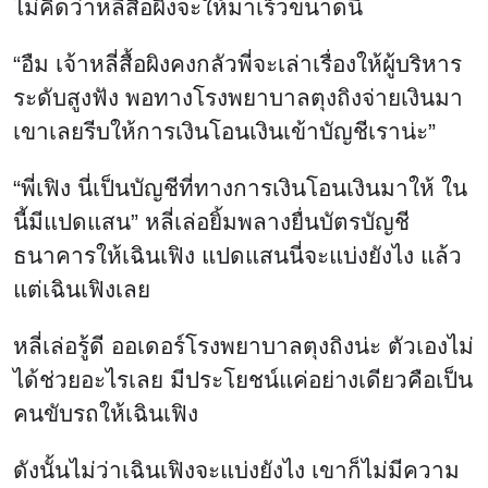
ไม่คิดว่าหลี่สื้อผิงจะให้มาเร็วขนาดนี้
“อืม เจ้าหลี่สื้อผิงคงกลัวพี่จะเล่าเรื่องให้ผู้บริหาร
ระดับสูงฟัง พอทางโรงพยาบาลตุงถิงจ่ายเงินมา
เขาเลยรีบให้การเงินโอนเงินเข้าบัญชีเราน่ะ”
“พี่เฟิง นี่เป็นบัญชีที่ทางการเงินโอนเงินมาให้ ใน
นี้มีแปดแสน” หลี่เล่อยิ้มพลางยื่นบัตรบัญชี
ธนาคารให้เฉินเฟิง แปดแสนนี่จะแบ่งยังไง แล้ว
แต่เฉินเฟิงเลย
หลี่เล่อรู้ดี ออเดอร์โรงพยาบาลตุงถิงน่ะ ตัวเองไม่
ได้ช่วยอะไรเลย มีประโยชน์แค่อย่างเดียวคือเป็น
คนขับรถให้เฉินเฟิง
ดังนั้นไม่ว่าเฉินเฟิงจะแบ่งยังไง เขาก็ไม่มีความ