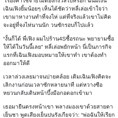
เวลาล่วงเลยมาจนบ่ายคล้อย เดิมเฉินเฟิงคิดจะ
เลิกงานก่อนเวลาซักหลายนาที แต่หวางซือ
หยวนกลับเดินหน้าบึ้งมือกอดอกเข้ามา
เธอมายืนตรงหน้าเขา พลางมองเขาด้วยสายตา
เย็นชา พูดเสียงเย็นปนรังเกียจว่า: “พ่อฉันให้เรียก