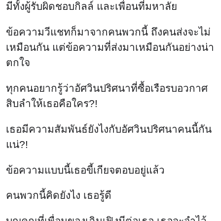
มีทั้งผู้รับผิดชอบกิลล์ และเพื่อนที่มหาลัย
ข้อความวีแชทก็มาจากคนพวกนี้ ถึงคนส่งจะไม่
เหมือนกัน แต่ข้อความที่ส่งมาเหมือนกันอย่างน่า
ตกใจ
ทุกคนอยากรู้ว่าอัศวินปริศนาที่ซื้อเรือรบอวกาศ
สิบลำให้เธอคือใคร?!
เธอมีความสัมพันธ์ยังไงกับอัศวินปริศนาคนนี้กัน
แน่?!
ข้อความแบบนี้เธอขี้เกียจตอบอยู่แล้ว
คนพวกนี้คิดยังไง เธอรู้ดี
บุญคุณที่เพื่อนของเฉินเฟิงมีต่อเธอ เธอจะจำไว้