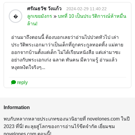
ศรัณธวัช วังแก้ว
2024-02-29 11:40:22
ลูกเขยมังกร
บทที่ 10 เป็นประวัติการณ์ห้าหมื่น
�
ล้าน!
อ่านมาถึงตอนนี้ ต้องบอกเลยว่าอ่านไปปวดหัวไป เล่า
ประวัติพระเอกมาว่าเป็นเด็กที่ถูกตระกูลทอดทิ้ง แม่ตาย
ออกจากบ้านตั้งแต่เด็ก ไม่ได้เรียนหนังสือ แต่เล่ามาซะ
อย่างกับพระเอกเก่ง ฉลาด ทันคน มีความรู้ อ่านแล้ว
หงุดหงิดใจริงๆ...
reply
Information
พบกับหลากหลายประเภทของนวนิยายที่ novelones.com ในปี
2023 ที่นี่! ตะลุยสู่โลกของการอ่านไร้ขีดจำกัด เยี่ยมชม
novelones.com ตอนนี้!