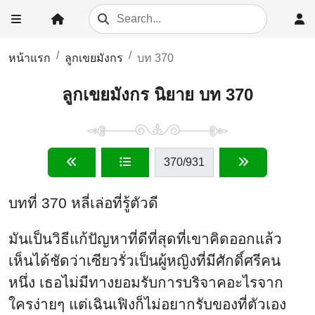
หน้าแรก
ลูกเขยมังกร
บท 370
ลูกเขยมังกร นิยาย บท 370
370
/931
บทที่ 370 หลี่เล่อที่รู้ตัวดี
มันเป็นวิธีแก้ปัญหาที่ดีที่สุดที่เขาคิดออกแล้ว
เห็นได้ชัดว่าเซียวรั่วเป็นผู้หญิงที่มีศักดิ์ศรีคน
หนึ่ง เธอไม่มีทางยอมรับการบริจาคอะไรจาก
ใครง่ายๆ แต่เฉินเฟิงก็ไม่อยากรับของที่ตัวเอง