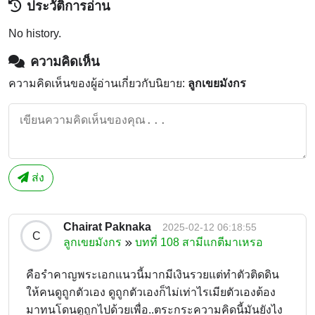
ประวัติการอ่าน
No history.
ความคิดเห็น
ความคิดเห็นของผู้อ่านเกี่ยวกับนิยาย:
ลูกเขยมังกร
ส่ง
Chairat Paknaka
2025-02-12 06:18:55
C
ลูกเขยมังกร
บทที่ 108 สามีแกตีมาเหรอ
คือรำคาญพระเอกแนวนี้มากมีเงินรวยแต่ทำตัวติดดิน
ให้คนดูถูกตัวเอง ดูถูกตัวเองก็ไม่เท่าไรเมียตัวเองต้อง
มาทนโดนดูถูกไปด้วยเพื่อ..ตระกระความคิดนี้มันยังไง