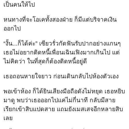
เป็นคนให้ไป
หนทางที่จะโอเคทั้งสองฝ่าย ก็มีแต่บริจาคเงิน
ออกไป
“งั้น...ก็ได้ค่ะ” เซียวรั่วกัดฟันรับปากอย่างแกนๆ
เธอไม่อยากติดหนี้เพื่อนเฉินเฟิงมากเกินไป แต่
ไม่คิดว่า ในที่สุดก็ต้องติดหนี้อยู่ดี
เธอถอนหายใจยาว ก่อนเดินกลับไปห้องตัวเอง
พอเข้าห้อง ก็ได้ยินเสียงมือถือดังไม่หยุด เธอหยิบ
มาดู พบว่าเธอออกไปแค่ไม่กี่นาที กลับมีสาย
เรียกเข้าสิบแปดสาย แถมยังเมสเสจอีกหลายสิบ
เลย