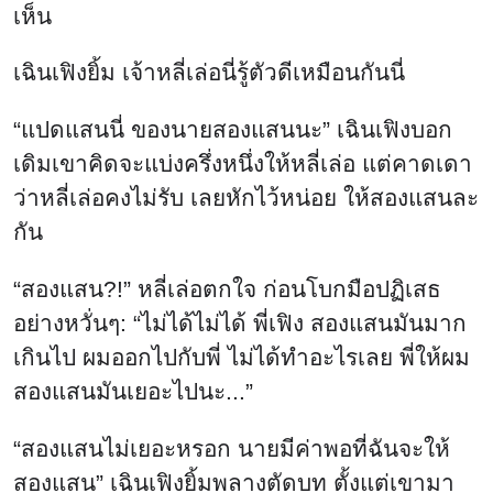
เห็น
เฉินเฟิงยิ้ม เจ้าหลี่เล่อนี่รู้ตัวดีเหมือนกันนี่
“แปดแสนนี่ ของนายสองแสนนะ” เฉินเฟิงบอก
เดิมเขาคิดจะแบ่งครึ่งหนึ่งให้หลี่เล่อ แต่คาดเดา
ว่าหลี่เล่อคงไม่รับ เลยหักไว้หน่อย ให้สองแสนละ
กัน