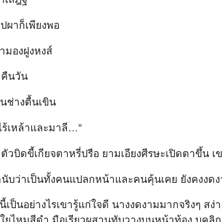
ุปผาก็เพียงพอ
กามองฝูงหงส์
คืนวัน