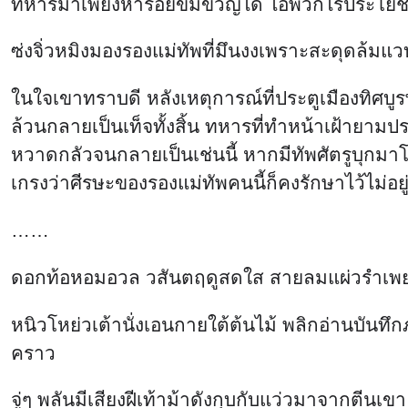
ทหารม้าเพียงห้าร้อยข่มขวัญได้ ไอ้พวกไร้ประโยชน
ซ่งจิ่วหมิงมองรองแม่ทัพที่มึนงงเพราะสะดุดล้มแว
ในใจเขาทราบดี หลังเหตุการณ์ที่ประตูเมืองทิศบูรพ
ล้วนกลายเป็นเท็จทั้งสิ้น ทหารที่ทำหน้าเฝ้ายาม
หวาดกลัวจนกลายเป็นเช่นนี้ หากมีทัพศัตรูบุกมา
เกรงว่าศีรษะของรองแม่ทัพคนนี้ก็คงรักษาไว้ไม่อ
……
ดอกท้อหอมอวล วสันตฤดูสดใส สายลมแผ่วรำเพ
หนิวโหย่วเต้านั่งเอนกายใต้ต้นไม้ พลิกอ่านบัน
คราว
จู่ๆ พลันมีเสียงฝีเท้าม้าดังกุบกับแว่วมาจากตีนเ