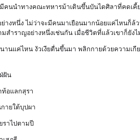
 มีคนนำทางคณะทหารม้าเดินขึ้นบันไดศิลาที่คดเคี้
ย่างหนึ่ง ไม่ว่าจะมีคนมาเยือนมากน้อยแค่ไหนก็ล้วน
สำราญอย่างหนึ่งเช่นกัน เมื่อชีวิตที่แล้วเขาก็ยังไม
ปนานแค่ไหน งัวเงียตื่นขึ้นมา พลิกกายด้วยความเ
่ฝัน
อกท้อแลกสุรา
นกายใต้บุปผา
โรยราไปตามปี
าเสฎฐี