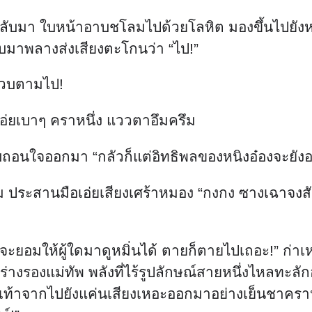
กลับมา ใบหน้าอาบชโลมไปด้วยโลหิต มองขึ้นไปยังหน
กลับมาพลางส่งเสียงตะโกนว่า “ไป!”
ควบตามไป!
่ยเอ่ยเบาๆ คราหนึ่ง แววตาอึมครึม
ถอนใจออกมา “กลัวก็แต่อิทธิพลของหนิงอ๋องจะยังอยู
ป้อม ประสานมือเอ่ยเสียงเศร้าหมอง “กงกง ซางเฉา
ยจะยอมให้ผู้ใดมาดูหมิ่นได้ ตายก็ตายไปเถอะ!” ก่าเหม
ร่างรองแม่ทัพ พลังที่ไร้รูปลักษณ์สายหนึ่งไหลทะ
ท้าจากไปยังแค่นเสียงเหอะออกมาอย่างเย็นชาคราหน