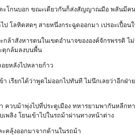
ะโกนบอก ขณะเดียวกันก็ส่งสัญญาณมือ พลันมีคน
ออกไป โลหิตสดๆ สายหนึ่งกระฉูดออกมา เปรอะเปื้อน
จงจะกล้าสังหารตนในเขตอำนาจขององค์จักรพรรดิ ไม่ท
ระตุกล้มลงบนพื้น
นถอยหลังไปหลายก้าว
้า เรียกได้ว่าพูดไม่ออกไปทันที ไม่นึกเลยว่าอีกฝ่าย
า ควบม้าพุ่งไปที่ประตูเมือง ทหารยามพากันหลีกทางให
ดคบเพลิง โยนเข้าไปในรถม้าผ่านทางหน้าต่าง
คละคลุ้งออกมาจากด้านในรถม้า