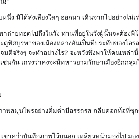
์!”
บหนึ่ง มิได้ส่งเสียงใดๆ ออกมา เดินจากไปอย่างไม่เร
าถ่ายทอดไปถึงในวัง ท่านที่อยู่ในวังผู้นั้นจะต้องพ
ประตูทิศบูรพาของเมืองหลวงอันเป็นที่ประทับของโอรส
โจมตีจริงๆ จะทำอย่างไร? จะหวังพึ่งพาให้คนเหล่า
ยู่เช่นกัน เกรงว่าคงจะมีทหารยามรักษาเมืองอีกกลุ
ย
ทึกภาพสมุนไพรอย่างดื่มด่ำมีอรรถรส กลีบดอกท้อท
ขา เขาคว่ำบันทึกภาพไว้บนอก เหลียวหน้ามองไป มองเห็