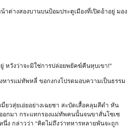
้าต่างสองบานบนป้อมประตูเมืองที่เปิดอ้าอยู่ มอง
่ หวังว่าจะมิใช่การปล่อยพยัคฆ์คืนหุบเขา!”
จงสังหารแม่ทัพหลี่ ขอกงกงโปรดมอบความเป็นธรรม
ี่ยวสุ่ยเอ่ยอย่างเฉยชา สะบัดเสื้อคลุมสีดำ หัน
ลักออกมา กระแทกรองแม่ทัพคนนั้นจนขาสั่นโซเซ
ึ่ง กล่าวว่า “คิดไม่ถึงว่าทหารหลายพันจะถูก