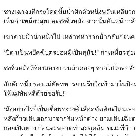
ซางเฉาจงที่กระโดดขึ้นม้าศึกตัวหนึ่งพลันเหลียว
เห็นก่าเหมี่ยวสุ่ยและซ่งจิ่วหมิง จากนั้นหันหน้า
เขาควบม้านำหน้าไป เหล่าทหารวกม้ากลับก่อน
“บิดาเป็นพยัคฆ์บุตรย่อมมิเป็นสุนัข!” ก่าเหมี่ยวสุ
ซ่งจิ่วหมิงที่จ้องมองขบวนม้าค่อยๆ จากไปไกลกลับ
สักพักหนึ่ง รองแม่ทัพทหารยามรีบวิ่งเข้ามาใน
ให้แม่ทัพหลี่ด้วยขอรับ!”
“ถึงอย่างไรก็เป็นเชื้อพระวงศ์ เลือดขัตติยะไหนเล
หลังก้าวเดินออกมาจากริมหน้าต่าง ยามเดินเฉียด
ถอยเปิดทาง ก่อนจะพลาดท่าสะดุดล้ม ขณะที่ก้าวเ