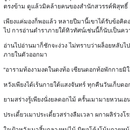
ตรงข้าม ดูแล้วมิคล้ายคนของสำนักสวรรค์พิสุทธิ์
เพียงแค่มองก็พอแล้ว หลายปีมานี้เขาได้รับข้อคิดอ
ไป การอ่านตำราภายใต้ทิวทัศน์เช่นนี้ก็นับเป็นความ
อ่านไปอ่านมาก็ชักจะง่วง ไม่ทราบว่าผล็อยหลับไ
ภายในตัวออกมา
“อารามท้องามงดในดงท้อ เซียนดอกท้อพักกายมิใฝ
หวังเพียงได้เร้นกายใต้แสงจันทร์ ทุกคืนวันเก็บด
ยามสร่างรู้เพียงนั่งยลดอกไม้ ครั้นเมามายหวนเอ
ประเดี๋ยวเมาประเดี๋ยวสร่างลืมเวลา ผกาผลิร่วง
ใจเฝ้าหวังเมาสิ้นกลางหมู่ไม้ มิขอโค้งโน้มกายหน้