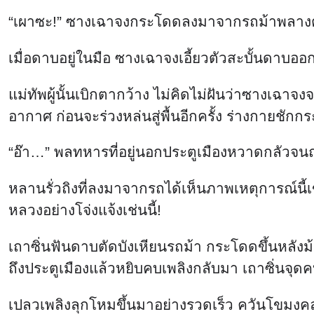
“เผาซะ!” ซางเฉาจงกระโดดลงมาจากรถม้าพลางต
เมื่อดาบอยู่ในมือ ซางเฉาจงเอี้ยวตัวสะบั้นดาบ
แม่ทัพผู้นั้นเบิกตากว้าง ไม่คิดไม่ฝันว่าซางเฉา
อากาศ ก่อนจะร่วงหล่นสู่พื้นอีกครั้ง ร่างกายชักก
“อ๊า…” พลทหารที่อยู่นอกประตูเมืองหวาดกลัวจ
หลานรั่วถิงที่ลงมาจากรถได้เห็นภาพเหตุการณ์นี้เข
หลวงอย่างโจ่งแจ้งเช่นนี้!
เถาซิ่นฟันดาบตัดบังเหียนรถม้า กระโดดขึ้นหลังม้
ถึงประตูเมืองแล้วหยิบคบเพลิงกลับมา เถาซิ่นจุ
เปลวเพลิงลุกโหมขึ้นมาอย่างรวดเร็ว ควันโขมง