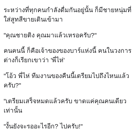
"โอ้ว พี่ไห่ ทีมงานของคืนนี้เตรียมไปถึงไหนแล้ว
ครับ?"
"เตรียมเสร็จหมดแล้วครับ ขาดแค่คุณคนเดียว
เท่านั้น
"งั้นยังจะรออะไรอีก? ไปครับ!"