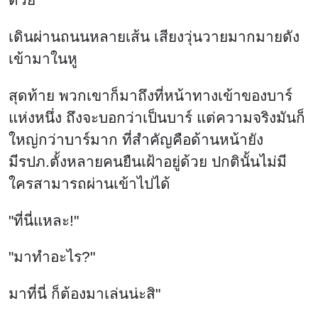
เดินผ่านถนนหลายเส้น เสียงวุ่นวายมากมายดัง
เข้ามาในหู
สุดท้าย พวกเขาก็มาถึงที่หน้าทางเข้าของบาร์
แห่งหนึ่ง ถึงจะบอกว่าเป็นบาร์ แต่ความจริงมันก็
ใหญ่กว่าบาร์มาก ที่สำคัญคือด้านหน้ายัง
มีรปภ.ตั้งหลายคนยืนเฝ้าอยู่ด้วย ปกตินั้นไม่มี
ใครสามารถผ่านเข้าไปได้
"ที่นี่แหละ!"
"มาทำอะไร?"
มาที่นี่ ก็ต้องมาเล่นน่ะสิ"