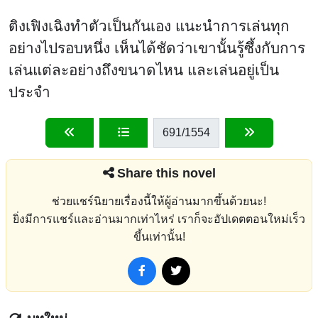
ติงเฟิงเฉิงทำตัวเป็นกันเอง แนะนำการเล่นทุก
อย่างไปรอบหนึ่ง เห็นได้ชัดว่าเขานั้นรู้ซึ้งกับการ
เล่นแต่ละอย่างถึงขนาดไหน และเล่นอยู่เป็น
ประจำ
691
/1554
Share this novel
ช่วยแชร์นิยายเรื่องนี้ให้ผู้อ่านมากขึ้นด้วยนะ!
ยิ่งมีการแชร์และอ่านมากเท่าไหร่ เราก็จะอัปเดตตอนใหม่เร็ว
ขึ้นเท่านั้น!