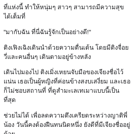
ที่แห่งนี้ ทำให้หนุ่มๆ สาวๆ สามารถมีความสุข
ได้เต็มที่
"มากับฉัน ที่นี่ฉันรู้จักเป็นอย่างดี!"
ติงเฟิงเฉิงเดินนำด้วยความตื่นเต้น โดยมีติงจื่อย
วี่และคนอื่นๆ เดินตามอยู่ข้างหลัง
เดินไปมองไป ติงเมิ่งเหยนจับมือของเจียงชื่อไว้
แน่น เธอเป็นผู้หญิงที่ค่อนข้างสงบเสงี่ยม และเธอ
ก็ไม่ชอบสถานที่ ที่ดูสำมะเลเทเมาแบบนี้เป็น
ที่สุด
ช่วยไม่ได้ เพื่อลดความตึงเครียดระหว่างญาติพี่
น้อง วันนี้คงต้องฝืนทนนิดหนึ่ง ยังดีที่มีเจียงชื่ออยู่
ด้วย