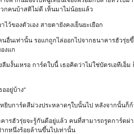
วกคนบ้าสติไม่ดี เห็นมาไม่น้อยแล้ว
ุ้มเอาไว้ของตัวเอง สายตายังคงเย็นยะเยือก
คนอื่นเท่านั้น รอแกถูกไล่ออกไปจากธนาคารฮัวรุ่ยข
บของแก
ยังลืมงั้นเหรอ การ์ดใบนี้ เธอคิดว่าไม่ใช่บัตรเอที
ออยู่บ้าง”
ปหยิบการ์ดสีม่วงประหลาดๆใบนั้นไป หลังจากนั้นก็ก้
าคารฮัวรุ่ยจะรู้กันดีอยู่แล้ว คนที่สามารถรูดการ์ดผ
ากหนึ่งร้อยล้านขึ้นไปเท่านั้น