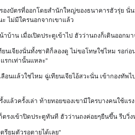
ล้วใช่ไหม ฉู่เทียนเจียไอ้สวะนั่น เข้ากองทัพไปสี่ป
ไปครั้งแล้วครั้งเล่า ท้ายทอยของเขามีใครบางคนใช
็ตรงเข้าปิดประตูทันที ฮัวว่านถงค่อยๆยืนขึ้น รีบวิ่
กเตรียมตัวรอตายได้เลย”