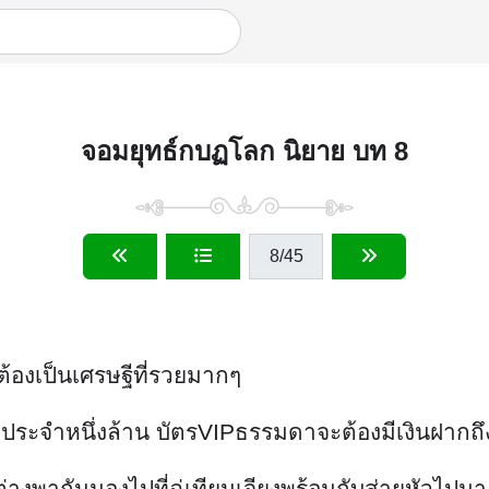
จอมยุทธ์กบฏโลก นิยาย บท 8
8
/45
้องเป็นเศรษฐีที่รวยมากๆ
ากประจำหนึ่งล้าน บัตรVIPธรรมดาจะต้องมีเงินฝากถึ
ต่างพากันมองไปที่ฉู่เทียนเจียงพร้อมกับส่ายหัวไ