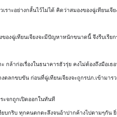
วเราะอย่างกลั้นไว้ไม่ได้ คิดว่าสมองของฉู่เทียนเจี
องของฉู่เทียนเจียงจะมีปัญหาหนักขนาดนี้ จึงรีบเรีย
าะ กล้าก่อเรื่องในธนาคารฮัวรุ่ย คงไม่ต้องถึงมือเ
างตลกขบขัน ก่อนที่ฉู่เทียนเจียงจะถูกรปภ.เข้ามารว
กระจกถูกเปิดออกในทันที
เงียบกริบ ทุกคนตกตะลึงจนอ้าปากค้างไปตามๆกัน ยิ่