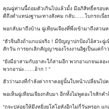
“ยังมีอาสามกับอาสะใภ้สามอีก พวกอาแกจนเลอะเลือนแ
พวกอาน่ะ……อ้าก！”
ฮัวว่านถงที่กำลังด่ากราดอยู่นั้นใบหน้าเปลี่ยน
พอเห็นฉู่เทียนเจียงกลับมา อีกทั้งไม่พูดอะไรสักคำก
“กูจะปล่อยให้มึงหยิ่งยโสโอหังอีกไม่กี่วันหรอก แ