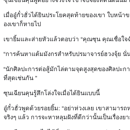
เมื่ออู๋กั๋วฮั่วได้ยินประโยคสุดท้ายของเขา ใบหน้า
องเขาก็หายไป
เขายิ้มและส่ายหัวแล้วตอบว่า “คุณซุน คุณเชื่อใจฉั
“การค้นหาแต้มมังกรสำหรับปรมาจารย์ฮวงจุ้ย นั่นค
“นักศิลปะการต่อสู้มักไล่ตามจุดสูงสุดของศิลปะกา
ที่สุดเช่นกัน ”
ซุนเฉียนคุนรู้สึกโล่งใจเมื่อได้ยินแบบนี้
อู๋กั๋วฮั่วพูดด้วยรอยยิ้ม: “อย่าห่วงเลย เขาสามารถ
จริงๆ แล้ว การจะหาหลุมฝังที่ดีกว่านั้นเป็นเรื่องยา