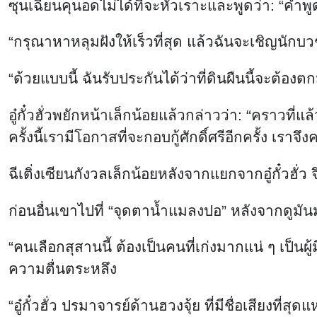
ซุนเฉียนคุนอดไม่ได้ที่จะหัวเราะและพูดว่า: “คำพู
“กรุณาหาหลุมฝังให้เร็วที่สุด แล้วฉันจะเชิญนักบ
“ด้วยแบบนี้ ฉันรับประกันได้ว่าที่ดินผืนนี้จะต้อง
อู๋กั๋วฮั่วพยักหน้าเล็กน้อยแล้วกล่าวว่า: “คราวที่
ครั้งนี้เรามีโอกาสที่จะกอบกู้ศักดิ์ศรีอีกครั้ง เราจ
ฉีเติ่งเซียนกังวลเล็กน้อยหลังจากแยกจากอู๋กั๋วฮั่
ก่อนอื่นเขาไปที่ “จุดตาน้ำแมลงปอ” หลังจากดูมั
“คนเลือกสุสานนี้ ต้องเป็นคนที่เก่งมากแน่ ๆ เป็นผู้มี
ความตื่นตระหลึง
“อู๋กั๋วฮั่ว ปรมาจารย์ด้านฮวงจุ้ย ที่มีชื่อเสียง