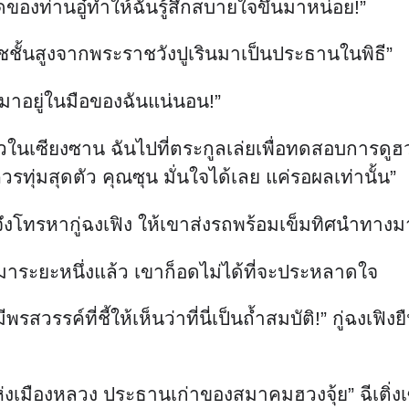
ดของท่านอู๋ทำให้ฉันรู้สึกสบายใจขึ้นมาหน่อย!”
วชชั้นสูงจากพระราชวังปูเรินมาเป็นประธานในพิธี”
ตกมาอยู่ในมือของฉันแน่นอน!”
แล้วในเซียงซาน ฉันไปที่ตระกูลเล่ยเพื่อทดสอบการดูฮวง
ึงควรทุ่มสุดตัว คุณซุน มั่นใจได้เลย แค่รอผลเท่านั้น”
ว จึงโทรหากู่ฉงเฟิง ให้เขาส่งรถพร้อมเข็มทิศนำทางมา
นมาระยะหนึ่งแล้ว เขาก็อดไม่ได้ที่จะประหลาดใจ
พรสวรรค์ที่ชี้ให้เห็นว่าที่นี่เป็นถ้ำสมบัติ!” กู่ฉงเฟิง
ที่สุดแห่งเมืองหลวง ประธานเก่าของสมาคมฮวงจุ้ย” ฉีเ