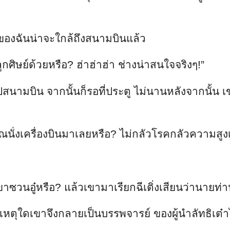
ษย์ของฉันน่าจะใกล้ถึงสนามบินแล้ว
ีลูกศิษย์ด้วยหรือ? ฮ่าฮ่าฮ่า ช่างน่าสนใจจริงๆ!”
ปสนามบิน จากนั้นก็รอที่ประตู ไม่นานหลังจากนั้น เขา