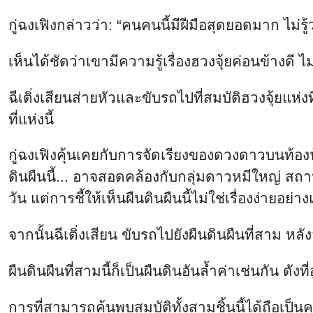
กู่ฉงเฟิงกล่าวว่า: “คนคนนี้มีฝีมือสุดยอดมาก ไม่
เห็นได้ชัดว่าเขามีความรู้เรื่องฮวงจุ้ยค่อนข้างด
ฉีเติ่งเสียนส่ายหัวและขับรถไปที่สมบัติฮวงจุ้ยแ
ที่แห่งนี้
กู่ฉงเฟิงคุ้นเคยกับการจัดเรียงของดวงดาวบนท้องฟ
ดินผืนนี้... อาจสอดคล้องกับกลุ่มดาวหมีใหญ่ สถ
วัน แต่การชี้ให้เห็นผืนดินผืนนี้ไม่ใช่เรื่องง่ายอย
จากนั้นฉีเติ่งเสียน ขับรถไปยังผืนดินผืนที่สาม หล
ผืนดินผืนที่สามนี้ก็เป็นผืนดินอันล้ำค่าเช่นกัน ดังที่
การที่สามารถค้นพบสมบัติทั้งสามชิ้นนี้ได้ถือเป็น