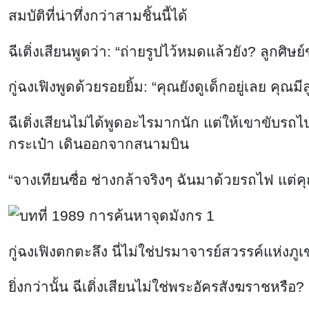
สมบัติที่น่าทึ่งกว่าสามชิ้นนี้ได้
ฉีเติ่งเสียนพูดว่า: “ถ่ายรูปไว้หมดแล้วยัง? ลูกศิ
กู่ฉงเฟิงพูดด้วยรอยยิ้ม: “คุณยังดูเด็กอยู่เลย คุณม
ฉีเติ่งเสียนไม่ได้พูดอะไรมากนัก แต่ให้เขาขับรถไ
กระเป๋า เดินออกจากสนามบิน