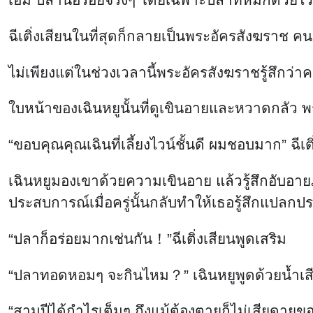
ฉีเติ่งเสียนในที่สุดก็กลายเป็นพระอัครสังฆราช ค
ไม่เพียงแต่ในช่วงเวลานี้พระอัครสังฆราชรู้สึกว
ใบหน้าของเฉินหยูนั้นที่ดูเขินอายและหวาดกลัว พร
“ขอบคุณคุณเฉินที่เลี้ยงไวน์ชั้นดี ผมชอบมาก” ฉีเติ
เฉินหยูมองเขาด้วยความเขินอาย แล้วรู้สึกอับอาย
ประสบการณ์เมื่อครู่นั้นกลับทำให้เธอรู้สึกแปลก
“ปลาก็อร่อยมากเช่นกัน！”ฉีเติ่งเสียนพูดเสริม
“ปลาทอดหอมๆ จะกินไหม？” เฉินหยูพูดด้วยน้ำเส
“สามปีได้กำไรเต็มๆ ถึงแม้ต้องตายก็ไม่เสียดายของ”