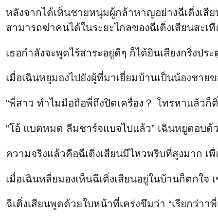
หลังจากได้เห็นชายหนุ่มผู้กล้าหาญอย่างฉีเติ่งเ
สามารถฆ่าคนได้ในระยะไกลของฉีเติ่งเสียนสะเท
เธอกำลังจะพูดไร้สาระอยู่ดีๆ ก็ได้ยินเสียงกริ่งปร
เมื่อเฉินหยูมองไปยังผู้ที่มาเยี่ยมบ้านเป็นน้องชายขอ
“พี่สาว ทำไมมือถือพี่ถึงปิดเครื่อง？ โทรหาแล้วก็ต
“โอ้ แบตหมด ลืมชาร์จแบจไปแล้ว” เฉินหยูตอบด้วย
ความจริงแล้วคือฉีเติ่งเสียนมีไหวพริบที่สูงมาก เพื