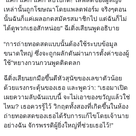
เหล่านั้นถูกโฆษณาโดยแพลตฟอร์ม จริงๆตอน
นั้นฉันก็แค่เผลอกดสมัครสมาชิกไป แต่ฉันก็ไม่
ได้ดูพวกเธอสักหน่อย” ฉีเติ่งเสียนพูดอธิบาย
“การถ่ายทอดสดแบบนั้นต้องใช้ระบบข้อมูล
ขนาดใหญ่ ซึ่งจะถูกผลักดันผ่านการตั้งค่าของผู้
ใช้”หยางกวนกวนพูดติดตลก
ฉีติ่งเสียนยกมือขึ้นตีหัวสุนัขของเลขาตัวน้อย
ด้วยแรงกระตุ้นของเธอ และพูดว่า: “เธอมาเปิด
เผยความลับฉันแบบนี้ จะไม่เอาของขวัญแล้วใช่
ไหม? เธอควรรู้ไว้ วิกฤตทั้งสองที่เกิดขึ้นในห้อง
ถ่ายทอดสดของเธอได้รับการแก้ไขโดยเจ้านาย
อย่างฉัน จักรพรรดิผู้ยิ่งใหญ่ที่ช่วยเธอไว้!”