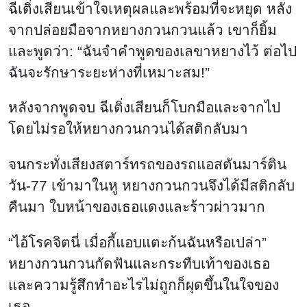
ฉีเติ่งเสียนเข้าใจเหตุผลและพร้อมที่จะหยุด หลัง
จากปล่อยมือจากหยางกวนกวนแล้ว เขาก็ยิ้ม
และพูดว่า: “ฉันจําคําพูดของเลขาหยางไว้ ต่อไป
ฉันจะรักษาระยะห่างที่เหมาะสม!”
หลังจากพูดจบ ฉีเติ่งเสียนก็โบกมือและจากไป
โดยไม่รอให้หยางกวนกวนได้สติกลับมา
จนกระทั่งเสียงสตาร์ทรถของรถแอสตันมาร์ติน
วัน-77 เข้ามาในหู หยางกวนกวนจึงได้มีสติกลับ
คืนมา ใบหน้าของเธอแดงและร้าวผ่าวมาก
“ไอ้โรคจิตนี่ เมื่อกี้แอบแตะก้นฉันหรือเปล่า”
หยางกวนกวนกัดฟันและกระทืบเท้าของเธอ
และความรู้สึกทําอะไรไม่ถูกก็ผุดขึ้นในใจของ
เธอ