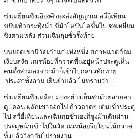
มาจากป่าทึบรางๆ น่าจะเป็นที่ตั้งวัด
ซ่งเหยี่ยนชิงเอียงศีรษะส่งสัญญาณ สวี่อี่เทียน
ขยับเท้ากระทุ้งม้า ขี่ม้าไต่บันไดขึ้นไป ซ่งเหยี่ยน
ชิงตามหลัง ส่วนเฉินกุยซั่วรั้งท้าย
บนยอดเขามีวัดเก่าแก่แห่งหนึ่ง สภาพแวดล้อม
เงียบสงัด เณรน้อยที่กวาดพื้นอยู่หน้าประตูเห็น
คนทั้งสามลงจากม้าก็เข้าไปกล่าวทักทาย
“ประสกทั้งสาม เย็นย่ำแล้ว ไม่ทราบว่า…”
ซ่งเหยี่ยนชิงเหลือบมองอย่างเย็นชาด้วยสายตา
ดูแคลน ผลักเขาออกไป ก้าวอาดๆ เดินเข้าประตู
ไป สวี่อี่เทียนและเฉินกุยซั่วเองก็จูงม้าเดินผ่าน
ประตูหน้าเข้าไปในวัด เณรน้อยรีบโยนไม้กวาด
ทิ้งแล้ววิ่งกลับไปรายงาน