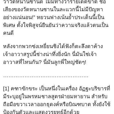
ว่าวัดหนานซานดี ไม่มีทางว่าร้ายเด็ดขาด ชื่อ
เสียงของวัดหนานซานในละแวกนี้ไม่มีปัญหา
อย่างแน่นอน!” หยวนฟางเน้นย้ำประเด็นนี้เป็น
พิเศษ ตั้งใจพิสูจน์ยืนยันว่าความจริงแล้วตนเป็น
คนดี
หลังจากพวกซ่งเหยี่ยนชิงได้ฟังก็ตะลึงตาค้าง
เจ้าอาวาสรูปนี้ช่างน่าทึ่งยิ่งนัก นี่มันใช่เจ้า
อาวาสที่ไหนกัน? นี่มันลูกพี่ใหญ่ชัดๆ!
…………………………………………
[1] คฑาขักขระ เป็นหนึ่งในเครื่อง อัฏฐะบริขารที่
มีระบุอยู่ในพรหมชาลสูตรฝ่ายมหายาน สำหรับ
ถือมือขวาเวลาออกธุดงค์หรือบิณฑบาต ทั้งยังใช้
ป้องกันตัวและแสดงวรยุทธ์อีกด้วย