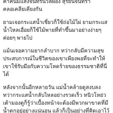
ค่ำคืนมีแสงจันทร์นวลผ่อง สุริยันจันทรา
คลอเคลียเคียงกัน