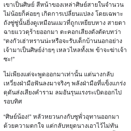
เขาเป็นศิษย์ สีหน้าของเหล่าศิษย์สายในจำนวน
ไม่น้อยก็ค่อยๆ เกิดการเปลี่ยนแปลง โดยเฉพาะ
ถังซู่ซู่นั้นยิ่งดูเหมือนแมวที่ถูกเหยียบหาง สายตา
ฉายแววดุร้ายออกมา ตะคอกเสียงดังตัดบทว่า
“ตงกัวเฮ่าหรานน่ะหรือจะรับเด็กบ้านนอกอย่าง
เจ้ามาเป็นศิษย์ง่ายๆ เหลวไหลทั้งเพ ข้าจะฆ่าเจ้า
ซะ!”
ไม่เพียงแต่จะพูดออกมาเท่านั้น แต่นางกลับ
เหวี่ยงฝ่ามือฟันลงมาจริงๆ พลังฝ่ามือที่แข็งแกร่ง
ดุดันส่งเสียงคำราม ลมอันรุนแรงระเบิดออกไป
รอบทิศ
“ศิษย์น้อง!” หลัวหยวนกงกับซูพั่วอุทานออกมา
ด้วยความตกใจ แต่กลับหยุดนางเอาไว้ไม่ทัน