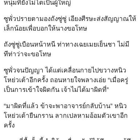
หนุ่มที่ยังไม่โตเป็นผู้ใหญ่
ซูพั่วปรายตามองถังซู่ซู่ เอียงศีรษะส่งสัญญาณให้
เล็กน้อยเพื่อบอกให้นางขอโทษ
ถังซู่ซู่เบือนหน้าหนี ท่าทางเฉยเมยเย็นชา ไม่มี
ทีท่าว่าจะขอโทษ
ซูพั่วจนปัญญา ได้แต่เคลื่อนกายไปขวางหนิว
โหย่วเต้าอีกครั้ง ถอนหายใจพลางเอ่ย “เมื่อครู่
เป็นการเข้าใจผิดกัน เจ้าไม่ได้มาผิดที่”
“มาผิดที่แล้ว ข้าจะพาอาจารย์กลับบ้าน” หนิว
โหย่วเต้ายืนกราน ลากเปลหามอ้อมตัวเขาอีก
ครั้ง