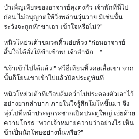
บำเพ็ญเพียรของอาจารย์ลุงตงกัว เจ้าพักที่นี่ไป
ก่อน ไม่อนุญาตให้วิ่งพล่านวุ่นวาย มิเช่นนั้น
ระวังจะถูกหักขาเอา เข้าใจหรือไม่?”
หนิวโหย่วเต้าขมวดคิ้วเอ่ยท้วง “ก่อนอาจารย์
สิ้นใจได้สั่งให้ข้าเข้าพบเจ้าสำนัก…”
“เจ้าเข้าไปได้แล้ว!” สวี่อี่เทียนหิ้วคอเสื้อเขา จาก
นั้นก็โยนเขาเข้าไปแล้วปิดประตูทันที
หนิวโหย่วเต้าที่เกือบล้มคว่ำไปประคองตัวเอาไว้
อย่างยากลำบาก ภายในใจรู้สึกโมโหขึ้นมา จึง
พุ่งไปที่หน้าประตูกระชากเปิดประตูใหญ่ เอ่ยด้วย
ความโกรธ “พวกเจ้าหมายความว่าอย่างไร เห็น
ข้าเป็นนักโทษอย่างนั้นหรือ?”