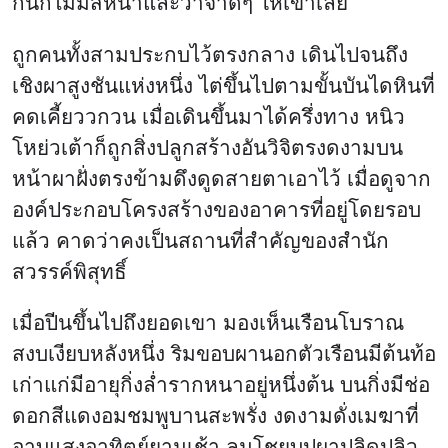
เมื่อปีนขึ้นไปถึงยอดเขา มองเห็นเรือนโบราณ
สงบเงียบหลังหนึ่ง ริมขอบผานอกตัวเรือนมีต้นท้อ
เก่าแก่มีอายุกิ่งล่ำรากหนาอยู่หนึ่งต้น บนกิ่งมีช่อ
ดอกสีแดงอมชมพูบานสะพรั่ง งดงามดั่งเมฆาที่
อาบแสงอาทิตย์ยามเช้า ลมโชยบุปผาปลิดปลิว