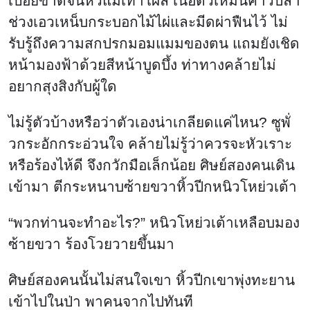
เปื่อยขาดจนหัวแม่เท้าโผล่ เนื้อตัวเหม็นคาวปลา
ช่วงเอวเหน็บกระบอกไม้ไผ่และมีดผ่าฟืนไว้ ไม่
รับรู้ถึงความสกปรกมอมแมมของตน แถมยังเชิด
หน้ามองฟ้าด้วยสีหน้าบูดบึ้ง ท่าทางคล้ายไม่
อยากสุงสิงกับผู้ใด
ไม่รู้ตัวบ้างหรือว่าตัวเองน่าเกลียดแค่ไหน? ซูพั่
วกระอักกระอ่วนใจ คล้ายไม่รู้ว่าควรจะหัวเราะ
หรือร้องไห้ดี จึงกวักมือเล็กน้อย ศิษย์สองคนเดิน
เข้ามา ตีกระหนาบซ้ายขวาหิ้วปีกหนิวโหย่วเต้า
“พวกท่านจะทำอะไร?” หนิวโหย่วเต้าเหลือบมอง
ซ้ายขวา ร้องโวยวายขึ้นมา
ศิษย์สองคนนั้นไม่สนใจเขา หิ้วปีกเขาพุ่งทะยาน
เข้าไปในป่า พาคนจากไปทันที