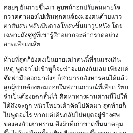
ค่อยๆ ยันกายขึ้นมา ลูบหน้าอกปรับลมหายใจ
กวาดตามองไปเห็นทุกคนจ้องมองตนด้วยแวว
ตาสับสน พลันบันดาลโทสะขึ้นมาวูบหนึ่ง โดย
เฉพาะถังซู่ซู่ที่เขารู้สึกอยากจะด่ากราดอย่าง
สาดเสียเทเสีย
ท้ายที่สุดก็ยังคงเป็นยายเฒ่าคนนี้ที่รุนแรงเกิน
เหตุ พูดจาไม่เข้าหูก็จะฆ่าจะแกงกันเลย เพียงแค่
ซัดฝ่ามือออกมาส่งๆ ก็สามารถสังหารตนได้แล้ว
ลูกผู้ชายต้องยอมถอยในสถานการณ์ที่เสียเปรียบ
จำเป็นต้องอดกลั้นไว้ คิดหาทางผ่านด่านนี้ไปให้
ได้ถึงจะถูก หนิวโหย่วเต้าคิดไปคิดมา สุดท้ายก็
ไม่พูดอะไร หากแต่เดินกลับไปหยุดอยู่ข้างศพ
ของตงกัวเฮ่าหราน ดึงผ้าที่เก่าขาดขึ้นมาคลุม