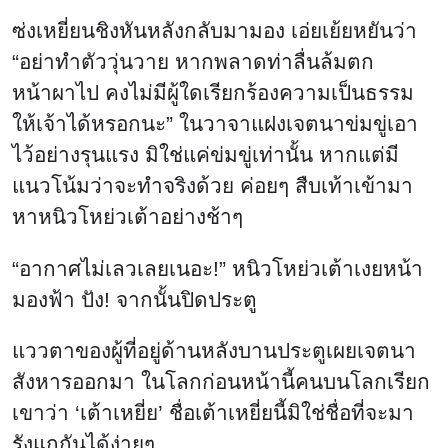
ซ่งเหยี่ยนชิงหันหลังกลับมามอง เอ่ยเย้ยหยันว่า
“อย่าทำตัววุ่นวาย หากพลาดท่าลื่นล้มตก
หน้าผาไป คงไม่มีผู้ใดเรียกร้องความเป็นธรรม
ให้เจ้าได้หรอกนะ” ในวาจาแฝงเจตนาข่มขู่เอา
ไว้อย่างรุนแรง มิใช่แค่ข่มขู่เท่านั้น หากแต่มี
แนวโน้มว่าจะทำจริงด้วย ค่อยๆ สืบเท้าเข้ามา
หาหนิวโหย่วเต้าอย่างช้าๆ
“อากาศไม่เลวเลยเนอะ!” หนิวโหย่วเต้าเงยหน้า
มองฟ้า ปัง! จากนั้นปิดประตู
แววตาของผู้ที่อยู่ด้านหลังบานประตูเผยเจตนา
สังหารออกมา ในโลกก่อนหน้านี้คนบนโลกเรียก
เขาว่า ‘เต้าเหยี่ย’ ชื่อเต้าเหยี่ยนี้มิใช่ชื่อที่จะมา
รังแกกันได้ง่ายๆ