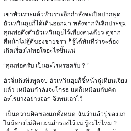
เขาหัวเราะแล้วหัวเราะอีกกำลังจะเปิดปากพูด
ฮัวเหวินฮุยก็ได้เดินออกมา หลังจากที่เลิกประชุม
คุณพ่อดึงตัวฮัวเหวินฮุยไว้เพียงคนเดียว ดูจาก
สีหน้าไม่สู้ดีของชายชรา ก็รู้ได้ทันทีว่าจะต้อง
เกิดเรื่องไม่พอใจอะไรขึ้นแน่
“คุณพ่อครับ เป็นอะไรหรอครับ？”
ฮัวจิ่นถิงพึ่งพูดจบ ฮัวเหวินฮุยก็ชี้หน้าฉู่เทียนเจียง
แล้ว เหมือนกำลังจะโกรธ แต่ก็เหมือนกับคิด
อะไรบางอย่างออก จึงทนเอาไว้
“เป็นความผิดของแกทั้งหมด ฉันว่าแล้วปู่ของแก
ไม่มีทางไม่คิดแผนสำรองไว้แน่ รู้อะไรไหม？