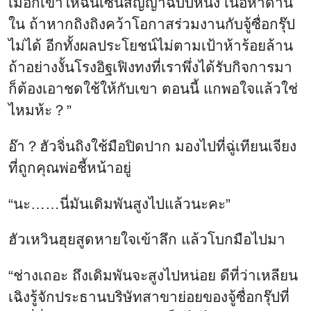
เมื่อกี้เขาให้ฉันเซ็นสัญญาฉบับหนึ่ง เนื้อหาด้าน
ใน ถ้าหากถิงถิงคว้าโอกาสร่วมงานกับจู้ซื่อกรุ๊ป
ไม่ได้ อีกทั้งผลประโยชน์ไม่ตามเป้าห้าร้อยล้าน
ถ้าอย่างงั้นโรงอิฐเฟิงทงที่เราพึ่งได้รับกิจการมา
ก็ต้องเอาชดใช้ให้กับเขา ตอนนี้ แกพอใจแล้วใช่
ไหมห้ะ？”
อ๊า？ฮัวจิ่นถิงใช้มือปิดปาก มองไปที่ฉู่เทียนเจียง
ที่ถูกคุณพ่อชี้หน้าอยู่
“นะ……นี่มันเดิมพันสูงไปแล้วนะคะ”
ฮัวเหวินฮุยสูดหายใจเข้าลึก แล้วโบกมือไปมา
“ช่างเถอะ ถึงเดิมพันจะสูงไปหน่อย ดีที่ว่าเหลียน
เฉิงรู้จักประธานบริษัทสาขาย่อยของจู้ซื่อกรุ๊ปที่