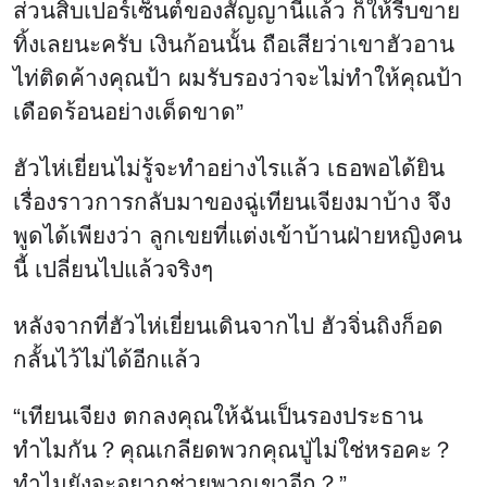
ส่วนสิบเปอร์เซ็นต์ของสัญญานี้แล้ว ก็ให้รีบขาย
ทิ้งเลยนะครับ เงินก้อนนั้น ถือเสียว่าเขาฮัวอาน
ไท่ติดค้างคุณป้า ผมรับรองว่าจะไม่ทำให้คุณป้า
เดือดร้อนอย่างเด็ดขาด”
ฮัวไห่เยี่ยนไม่รู้จะทำอย่างไรแล้ว เธอพอได้ยิน
เรื่องราวการกลับมาของฉู่เทียนเจียงมาบ้าง จึง
พูดได้เพียงว่า ลูกเขยที่แต่งเข้าบ้านฝ่ายหญิงคน
นี้ เปลี่ยนไปแล้วจริงๆ
หลังจากที่ฮัวไห่เยี่ยนเดินจากไป ฮัวจิ่นถิงก็อด
กลั้นไว้ไม่ได้อีกแล้ว
“เทียนเจียง ตกลงคุณให้ฉันเป็นรองประธาน
ทำไมกัน？คุณเกลียดพวกคุณปู่ไม่ใช่หรอคะ？
ทำไมยังจะอยากช่วยพวกเขาอีก？”