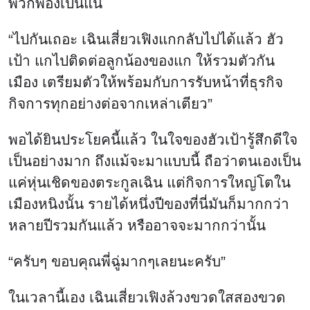
ในเวลานี้เอง เฉินเสี่ยวเฟิงล้วงขวดใสสองขวด