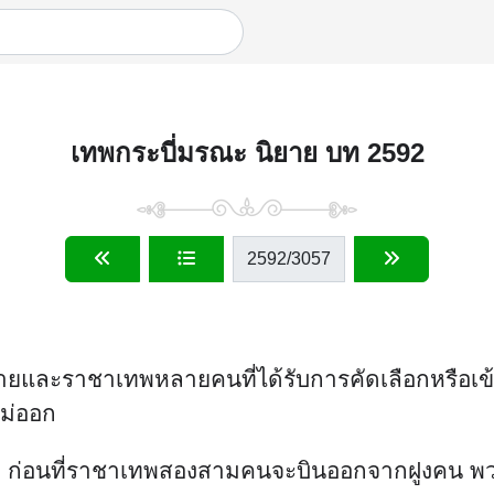
เทพกระบี่มรณะ นิยาย บท 2592
2592
/3057
ย​และ​ราชา​เทพ​หลาย​คน​ที่​ได้รับ​การคัดเลือก​หรือ​เข้
ม่ออก​
ินาที​ ก่อนที่​ราชา​เทพ​สอง​สามคน​จะบิน​ออกจาก​ฝูงคน​ พ