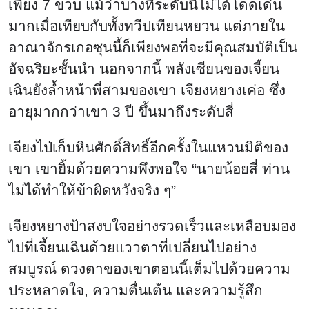
เพียง 7 ขวบ แม้ว่าบางทีระดับนี้ไม่ได้โดดเด่น
มากเมื่อเทียบกับทั้งทวีปเทียนหยวน แต่ภายใน
อาณาจักรเกอซุนนี้ก็เพียงพอที่จะมีคุณสมบัติเป็น
อัจฉริยะชั้นนำ นอกจากนี้ พลังเซียนของเจี้ยน
เฉินยังล้ำหน้าพี่สามของเขา เจียงหยางเค่อ ซึ่ง
อายุมากกว่าเขา 3 ปี ขึ้นมาถึงระดับสี่
เจียงไป่เก็บหินศักดิ์สิทธิ์อีกครั้งในแหวนมิติของ
เขา เขายิ้มด้วยความพึงพอใจ “นายน้อยสี่ ท่าน
ไม่ได้ทำให้ข้าผิดหวังจริง ๆ”
เจียงหยางป้าสงบใจอย่างรวดเร็วและเหลือบมอง
ไปที่เจี้ยนเฉินด้วยแววตาที่เปลี่ยนไปอย่าง
สมบูรณ์ ดวงตาของเขาตอนนี้เต็มไปด้วยความ
ประหลาดใจ, ความตื่นเต้น และความรู้สึก