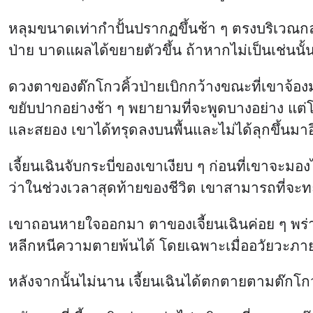
หลุมขนาดเท่ากำปั้นปรากฏขึ้นช้า ๆ ตรงบริเวณ
ป่าย บาดแผลได้ขยายตัวขึ้น ถ้าหากไม่เป็นเช่นนั
ดวงตาของต๊กโกวคิ้วป่ายเบิกกว้างขณะที่เขาจ้องมอง
ขยับปากอย่างช้า ๆ พยายามที่จะพูดบางอย่าง แต่
และสยอง เขาได้ทรุดลงบนพื้นและไม่ได้ลุกขึ้นมา
เจี้ยนเฉินจับกระบี่ของเขาเงียบ ๆ ก่อนที่เขาจ
ว่าในช่วงเวลาสุดท้ายของชีวิต เขาสามารถที่จะทะ
เขาถอนหายใจออกมา ตาของเจี้ยนเฉินค่อย ๆ พร่าม
หลีกหนีความตายพ้นได้ โดยเฉพาะเมื่ออวัยวะภาย
หลังจากนั้นไม่นาน เจี้ยนเฉินได้ตกตายตามต๊กโกวค