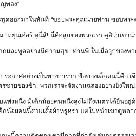
ียญทอง”
ะพูดออกมาในทันที “ขอบพระคุณนายท่าน ขอบพระคุณ
“หยุนเอ๋อร์ ดูนี่สิ! นี่คือลูกของพวกเรา ดูสิว่าเขาน
กและพูดอย่างมีความสุข “ท่านพี่ ในเมื่อลูกของพวกเ
อประกาศอย่างเป็นทางการว่า ชื่อของเด็กคนนี้คือ เจีย
ติแก่บุตรชายของข้า! พวกเราจะจัดงานฉลองอย่างยิ่งให
แห่งหนึ่ง มีเด็กน้อยคนหนึ่งสูงไม่ถึงเมตรได้ยืนอยู
 เด็กน้อยคนนี้สวมเสื้อผ้าหรูหรา แต่ใบหน้าเขาด
ะขณะนี้ความคิดของเขามีฉากที่กำลังเล่นอยู่ตลอดเ