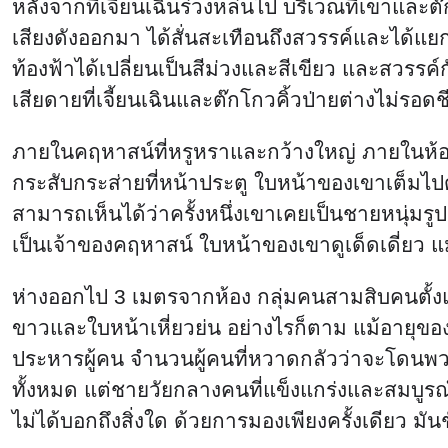
หลังจากที่เจี้ยนเฉินร่วงหล่นไป บริเวณที่เขาและต๊
เสียงดังออกมา ได้สั่นสะเทือนถึงสวรรค์และได้แย
ท้องฟ้าได้เปลี่ยนเป็นสีม่วงและสีเขียว และสวรรค
เสียดายที่เจี้ยนเฉินและต๊กโกวคิ้วป่ายต่างไม่รอด
ภายในคฤหาสน์ที่หรูหราและกว้างใหญ่ ภายในห้องไ
กระสับกระส่ายที่หน้าประตู ใบหน้าของเขาเต็มไปด้ว
สามารถเห็นได้ว่าครั้งหนึ่งเขาเคยเป็นชายหนุ่มรู
เป็นเจ้าของคฤหาสน์ ใบหน้าของเขาดูเด็ดเดี่ยว แ
ห่างออกไป 3 เมตรจากห้อง กลุ่มคนสามสิบคนตั้งแต่ห
ขาวและใบหน้าเหี่ยวย่น อย่างไรก็ตาม แม้อายุของ
ประหารผู้คน จำนวนผู้คนที่หวาดกลัวว่าจะโดนพวกเ
ทั้งหมด แต่ชายวัยกลางคนที่แข็งแกร่งและสมบู
ไม่ได้บอกถึงสิ่งใด ด้วยการมองเพียงครั้งเดียว มัน