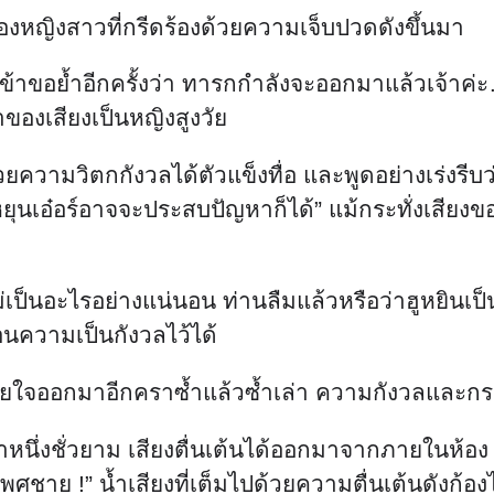
องหญิงสาวที่กรีดร้องด้วยความเจ็บปวดดังขึ้นมา
ข้าขอย้ำอีกครั้งว่า ทารกกำลังจะออกมาแล้วเจ้าค่ะ…
้าของเสียงเป็นหญิงสูงวัย
ามวิตกกังวลได้ตัวแข็งทื่อ และพูดอย่างเร่งรีบว่า “ไ
ยุนเอ๋อร์อาจจะประสบปัญหาก็ได้” แม้กระทั่งเสียงของช
เป็นอะไรอย่างแน่นอน ท่านลืมแล้วหรือว่าฮูหยินเป็น
นความเป็นกังวลไว้ได้
หายใจออกมาอีกคราซ้ำแล้วซ้ำเล่า ความกังวลและก
่าหนึ่งชั่วยาม เสียงตื่นเต้นได้ออกมาจากภายในห้อ
าย !” น้ำเสียงที่เต็มไปด้วยความตื่นเต้นดังก้องไ