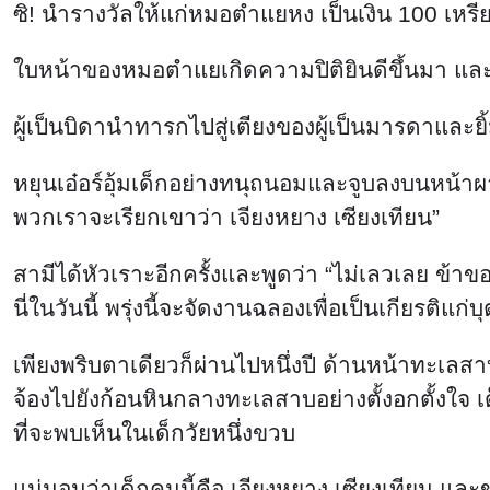
ซิ! นำรางวัลให้แก่หมอตำแยหง เป็นเงิน 100 เหร
ใบหน้าของหมอตำแยเกิดความปิติยินดีขึ้นมา แล
ผู้เป็นบิดานำทารกไปสู่เตียงของผู้เป็นมารดาและยิ้ม 
หยุนเอ๋อร์อุ้มเด็กอย่างทนุถนอมและจูบลงบนหน้าผา
พวกเราจะเรียกเขาว่า เจียงหยาง เซียงเทียน”
สามีได้หัวเราะอีกครั้งและพูดว่า “ไม่เลวเลย ข้าข
นี่ในวันนี้ พรุ่งนี้จะจัดงานฉลองเพื่อเป็นเกียร
เพียงพริบตาเดียวก็ผ่านไปหนึ่งปี ด้านหน้าทะเลสาบ
จ้องไปยังก้อนหินกลางทะเลสาบอย่างตั้งอกตั้งใจ
ที่จะพบเห็นในเด็กวัยหนึ่งขวบ
แน่นอนว่าเด็กคนนี้คือ เจียงหยาง เซียงเทียน แล