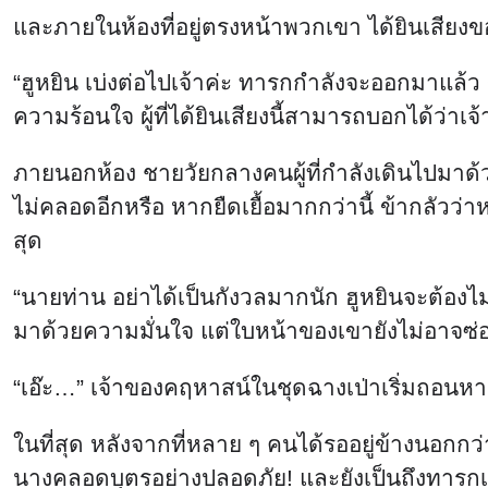
และภายในห้องที่อยู่ตรงหน้าพวกเขา ได้ยินเสียงข
“ฮูหยิน เบ่งต่อไปเจ้าค่ะ ทารกกำลังจะออกมาแล้ว 
ความร้อนใจ ผู้ที่ได้ยินเสียงนี้สามารถบอกได้ว่าเจ
ภายนอกห้อง ชายวัยกลางคนผู้ที่กำลังเดินไปมาด้วยคว
ไม่คลอดอีกหรือ หากยืดเยื้อมากกว่านี้ ข้ากลัวว่าห
สุด
“นายท่าน อย่าได้เป็นกังวลมากนัก ฮูหยินจะต้องไม่
มาด้วยความมั่นใจ แต่ใบหน้าของเขายังไม่อาจซ่อ
“เอ๊ะ…” เจ้าของคฤหาสน์ในชุดฉางเป่าเริ่มถอน
ในที่สุด หลังจากที่หลาย ๆ คนได้รออยู่ข้างนอกกว
นางคลอดบุตรอย่างปลอดภัย! และยังเป็นถึงทารกเพศช