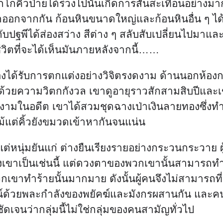
กโกคิ้วป่ายได้ร่วงไปนั้นเกิดการสั่นสะเทือนอย่างมา
กออกจากกัน ก้อนหินขนาดใหญ่และก้อนหินอื่น ๆ ได้ร
์กับปฐพีได้ส่องสว่าง สีต่าง ๆ สลับสับเปลี่ยนไปม
ชีวิตที่จะได้เห็นมันภายหลังจากนี้……
ด้รับการตกแต่งอย่างวิจิตรงดงาม ด้านนอกห้องกลุ่ม
ยความวิตกกังวล เขาดูอายุราวสักสามสิบปีและเขามีออร
ปงามในอดีต เขาได้สวมชุดฉางเป่าเงินลายทองซึ่งทำให
ม้แต่คิ้วยังขมวดเข้าหากันจนแน่น
นุ่มยันแก่ ต่างยืนเรียงรายอย่างกระวนกระวาย ผู้ที่
เขาเป็นเช่นนี้ แต่ดวงตาของพวกเขานั้นสามารถทำให
ขาทำร้ายนั้นมากมาย ดังนั้นผู้คนจึงไม่สามารถที่จ
รณ์ด้วยพละกำลังของพยัคฆ์และมังกรผสานกัน และค
ชัดเจนว่ากลุ่มนี้ไม่ใช่กลุ่มของคนสามัญทั่วไป