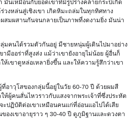
ก มันเหมือนกับยอดเขาที่มีรูปร่างคล้ายกระบี่เกิด
่วงหล่นสู่เชิงเขา เกิดหิมะถล่มในทุกทิศทาง
าและผสมผสานกันจนกลายเป็นภาพที่งดงามยิ่ง มันน่า
คนได้รวมตัวกันอยู่ มีชายหนุ่มผู้เดินไปมาอย่าง
่าที่สูงส่ง แม้ว่าเขายังอายุไม่น้อย ผู้อื่นก็
้เขาดูหล่อเหลายิ่งขึ้น และให้ความรู้สึกว่าเขา
อาวุโสของกลุ่มนี้อยู่ในวัย 60-70 ปี ด้วยผมสี
้ผู้คนสั่นไหวราวกับแสงจากพระเจ้าที่ซึ่งประหัต
ะปฏิบัติต่อเขาเหมือนคนแก่ที่อ่อนแอไปได้เสีย
นของเขาอายุราว ๆ 30-40 ปี ดูภูมิฐานและดวงตา